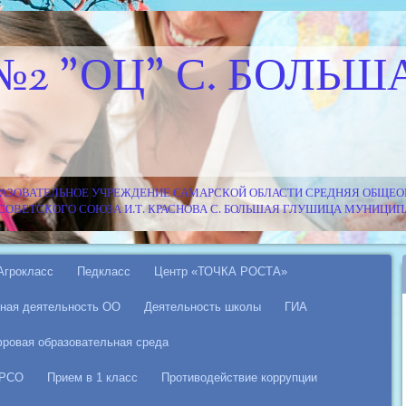
№2 "ОЦ" С. БОЛЬШ
АЗОВАТЕЛЬНОЕ УЧРЕЖДЕНИЕ САМАРСКОЙ ОБЛАСТИ СРЕДНЯЯ ОБЩЕОБ
Я СОВЕТСКОГО СОЮЗА И.Т. КРАСНОВА С. БОЛЬШАЯ ГЛУШИЦА МУНИЦ
Агрокласс
Педкласс
Центр «ТОЧКА РОСТА»
ная деятельность ОО
Деятельность школы
ГИА
ровая образовательная среда
 РСО
Прием в 1 класс
Противодействие коррупции