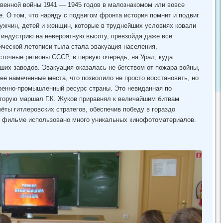
венной войны 1941 — 1945 годов в малознакомом или вовсе
 О том, что наряду с подвигом фронта история помнит и подвиг
мужчин, детей и женщин, которые в труднейших условиях ковали
 индустрию на невероятную высоту, превзойдя даже все
ической летописи тыла стала эвакуация населения,
точные регионы СССР, в первую очередь, на Урал, куда
ших заводов. Эвакуация оказалась не бегством от пожара войны,
нее намеченные места, что позволило не просто восстановить, но
военно-промышленный ресурс страны. Это невиданная по
оторую маршал Г.К. Жуков приравнял к величайшим битвам
ёты гитлеровских стратегов, обеспечив победу в гораздо
 В фильме использовано много уникальных кинофотоматериалов.