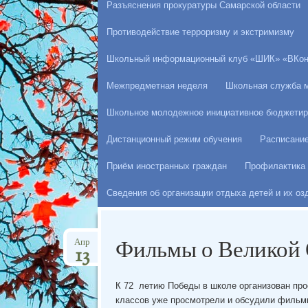
Разъяснения прокуратуры Самарской области
Противодействие терроризму и экстримизму
Школьный информационный клуб «ШИК» «ВКон
Межпредметная неделя
Школьная служба 
Школьное молодежное инициативное бюджетир
Дистанционный режим обучения
Расписани
Приём иностранных граждан
Профилактика 
Сведения об организации отдыха детей и их о
Фильмы о Великой 
Апр
13
К 72 летию Победы в школе организован про
классов уже просмотрели и обсудили фильмы