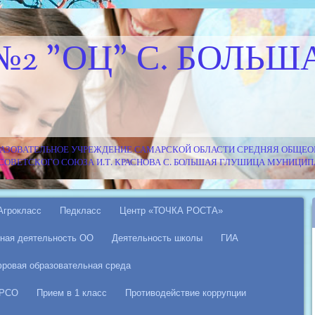
№2 "ОЦ" С. БОЛЬШ
АЗОВАТЕЛЬНОЕ УЧРЕЖДЕНИЕ САМАРСКОЙ ОБЛАСТИ СРЕДНЯЯ ОБЩЕОБ
Я СОВЕТСКОГО СОЮЗА И.Т. КРАСНОВА С. БОЛЬШАЯ ГЛУШИЦА МУНИЦ
Агрокласс
Педкласс
Центр «ТОЧКА РОСТА»
ная деятельность ОО
Деятельность школы
ГИА
ровая образовательная среда
 РСО
Прием в 1 класс
Противодействие коррупции