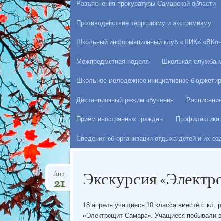
Разъяснения прокуратуры Самарской области
Противодействие терроризму и экстримизму
Школьный информационный клуб «ШИК» «ВКон
Межпредметная неделя
Школьная служба 
Школьное молодежное инициативное бюджетир
Дистанционный режим обучения
Расписани
Приём иностранных граждан
Профилактика 
Сведения об организации отдыха детей и их о
Экскурсия «Электр
Апр
21
18 апреля учащиеся 10 класса вместе с кл. 
«Электрощит Самара». Учащиеся побывали в