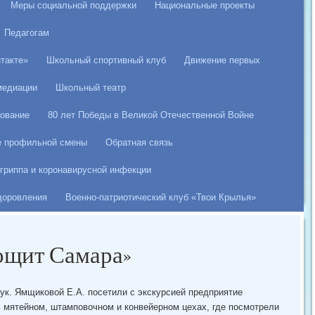
Меры социальной поддержки
Национальные проекты
Педагогам
такте»
Школьный спортивный клуб
Движение первых
медиации
Школьный театр
ование
80 лет Победы в Великой Отечественной Войне
е профильной смены
Обратная связь
гриппа и коронавирусной инфекции
здоровления
Военно-патриотический клуб «Твои Крылья»
ощит Самара»
рук. Ямщиковой Е.А. посетили с экскурсией предприятие
 мятейном, штамповочном и конвейерном цехах, где посмотрели