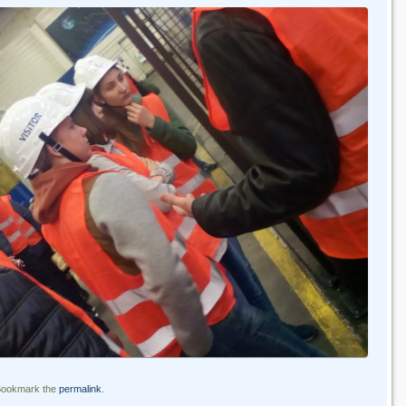
Bookmark the
permalink
.