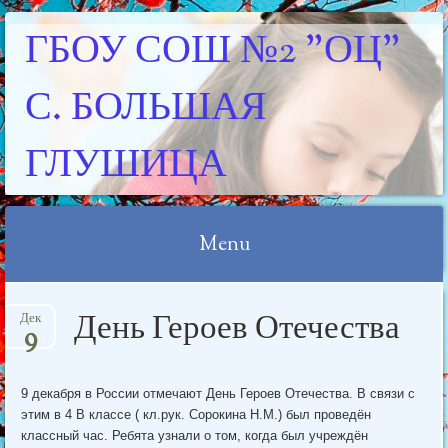
ГБОУ СОШ №2 "ОЦ"
С. БОЛЬШАЯ
ГЛУШИЦА
Menu
Skip
День Героев Отечества
Дек
to
9
content
9 декабря в России отмечают День Героев Отечества. В связи с
этим в 4 В классе ( кл.рук. Сорокина Н.М.) был проведён
классный час. Ребята узнали о том, когда был учреждён