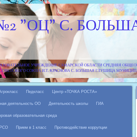
№2 "ОЦ" С. БОЛЬШ
АЗОВАТЕЛЬНОЕ УЧРЕЖДЕНИЕ САМАРСКОЙ ОБЛАСТИ СРЕДНЯЯ ОБЩЕОБ
Я СОВЕТСКОГО СОЮЗА И.Т. КРАСНОВА С. БОЛЬШАЯ ГЛУШИЦА МУНИЦ
Агрокласс
Педкласс
Центр «ТОЧКА РОСТА»
ная деятельность ОО
Деятельность школы
ГИА
ровая образовательная среда
 РСО
Прием в 1 класс
Противодействие коррупции