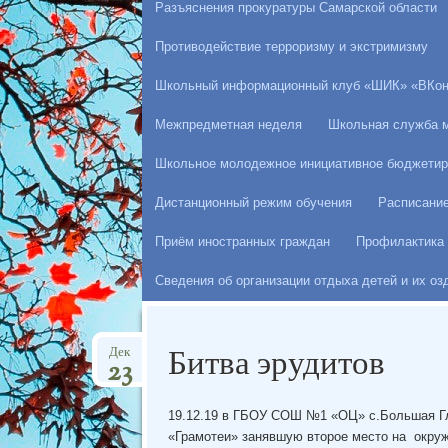
Разъяснения прокуратуры Самарской области
Противодействие терроризму и экстримизму
Школьный информационный клуб «ШИК» «ВКон
Межпредметная неделя
Школьная служба 
Школьное молодежное инициативное бюджетир
Дистанционный режим обучения
Расписани
Приём иностранных граждан
Профилактика 
Сведения об организации отдыха детей и их о
Битва эрудитов
Дек
23
19.12.19 в ГБОУ СОШ №1 «ОЦ» с.Большая Гл
«Грамотеи» занявшую второе место на окруж