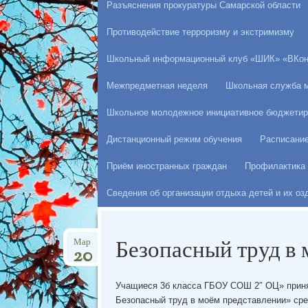
Разъяснения прокуратуры Самарской области
Противодействие терроризму и экстримизму
Школьный информационный клуб «ШИК» «ВКон
Межпредметная неделя
Школьная служба 
Школьное молодежное инициативное бюджетир
Дистанционный режим обучения
Расписани
Приём иностранных граждан
Профилактика 
Сведения об организации отдыха детей и их о
Безопасный труд в
Мар
20
Учащиеся 3б класса ГБОУ СОШ 2″ ОЦ» приня
Безопасный труд в моём представлении» сре