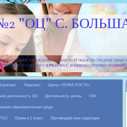
№2 "ОЦ" С. БОЛЬШ
АЗОВАТЕЛЬНОЕ УЧРЕЖДЕНИЕ САМАРСКОЙ ОБЛАСТИ СРЕДНЯЯ ОБЩЕОБ
Я СОВЕТСКОГО СОЮЗА И.Т. КРАСНОВА С. БОЛЬШАЯ ГЛУШИЦА МУНИЦ
Агрокласс
Педкласс
Центр «ТОЧКА РОСТА»
ная деятельность ОО
Деятельность школы
ГИА
ровая образовательная среда
 РСО
Прием в 1 класс
Противодействие коррупции