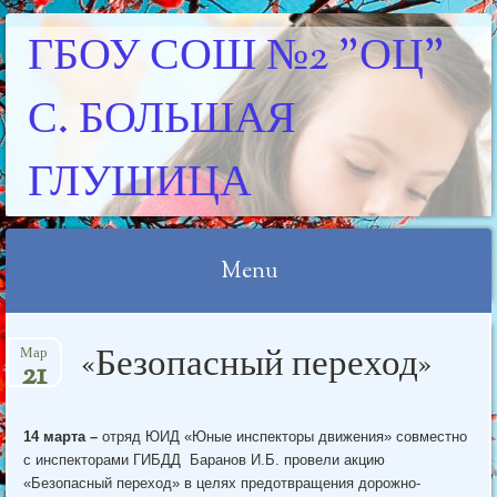
ГБОУ СОШ №2 "ОЦ"
С. БОЛЬШАЯ
ГЛУШИЦА
Menu
Skip
«Безопасный переход»
Мар
to
21
content
14 марта –
отряд ЮИД «Юные инспекторы движения» совместно
с инспекторами ГИБДД Баранов И.Б. провели акцию
«Безопасный переход» в целях предотвращения дорожно-