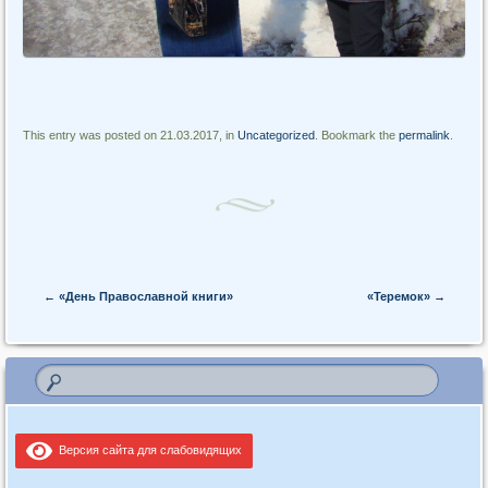
This entry was posted on 21.03.2017, in
Uncategorized
. Bookmark the
permalink
.
Post navigation
←
«День Православной книги»
«Теремок»
→
Версия сайта для слабовидящих