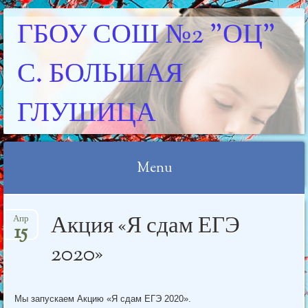
ГБОУ СОШ №2 "ОЦ"
С. БОЛЬШАЯ
ГЛУШИЦА
Menu
Skip
Акция «Я сдам ЕГЭ
Апр
to
15
content
2020»
Мы запускаем Акцию «Я сдам ЕГЭ 2020».