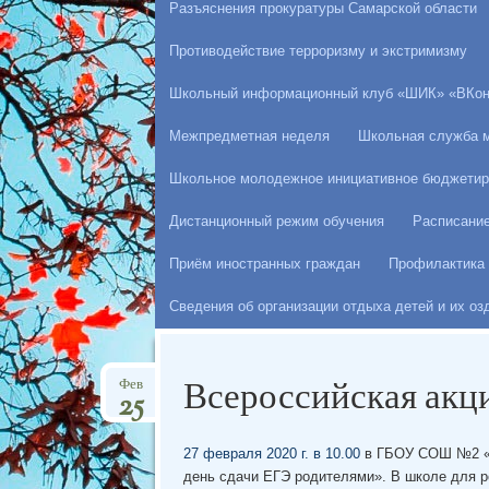
Разъяснения прокуратуры Самарской области
Противодействие терроризму и экстримизму
Школьный информационный клуб «ШИК» «ВКон
Межпредметная неделя
Школьная служба 
Школьное молодежное инициативное бюджетир
Дистанционный режим обучения
Расписани
Приём иностранных граждан
Профилактика 
Сведения об организации отдыха детей и их о
Всероссийская акц
Фев
25
27 февраля 2020 г. в 10.00
в ГБОУ СОШ №2 «О
день сдачи ЕГЭ родителями». В школе для р