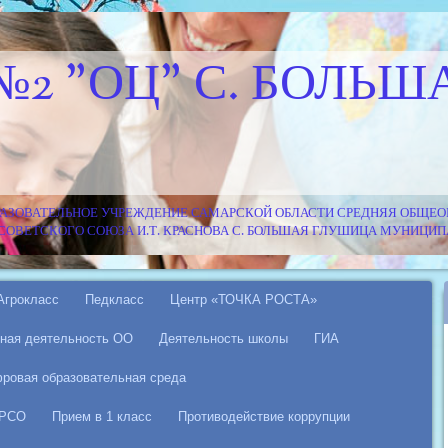
№2 "ОЦ" С. БОЛЬШ
АЗОВАТЕЛЬНОЕ УЧРЕЖДЕНИЕ САМАРСКОЙ ОБЛАСТИ СРЕДНЯЯ ОБЩЕОБ
Я СОВЕТСКОГО СОЮЗА И.Т. КРАСНОВА С. БОЛЬШАЯ ГЛУШИЦА МУНИЦ
Агрокласс
Педкласс
Центр «ТОЧКА РОСТА»
ная деятельность ОО
Деятельность школы
ГИА
ровая образовательная среда
 РСО
Прием в 1 класс
Противодействие коррупции