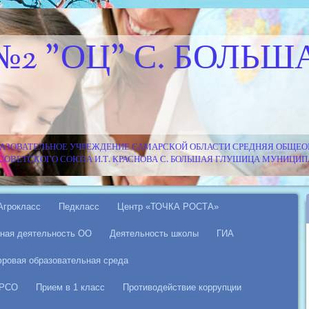
№2 "ОЦ" С. БОЛЬШ
АЗОВАТЕЛЬНОЕ УЧРЕЖДЕНИЕ САМАРСКОЙ ОБЛАСТИ СРЕДНЯЯ ОБЩЕОБ
Я СОВЕТСКОГО СОЮЗА И.Т. КРАСНОВА С. БОЛЬШАЯ ГЛУШИЦА МУНИЦ
Агрокласс
Педкласс
Центр «ТОЧКА РОСТА»
ная деятельность ОО
Деятельность школы
ГИА
ровая образовательная среда
 РСО
Прием в 1 класс
Противодействие коррупции