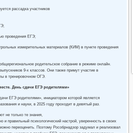
зуется рассадка участников
ГЭ;
тью проведения ЕГЭ;
нтрольных измерительных материалов (КИМ) в пункте проведения
 общерегиональное родительское собрание в режиме онлайн.
выпускников 9-х классов. Они также примут участие в
лы в тренировочном ОГЭ.
месте. День сдачи ЕГЭ родителями»
дачи ЕГЭ родителями», инициатором которой является
зования и науки, в 2025 году проходит в девятый раз.
ют не только те знания,
но и правильный психологический настрой, уверенность в своих
зможно переоценить. Поэтому Рособрнадзор задумал и реализовал