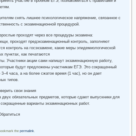
принять участие в пробном ЕГЭ, познакомиться с правилами и
етям.
дителям снять лишнее психологическое напряжение, связанное с
ственность с экзаменационной процедурой.
зрослые проходят через все процедуры экзамена:
ещи, проходят предэкзаменационный контроль, заполняют
тся контроль на госэкзамене, какие меры эпидемиологической
х пунктах, как печатаются
ы. Участники акции сами напишут экзаменационную работу,
 которые будут предложены участникам ЕГЭ. Это сокращенный
3–4 часа, а на более сжатое время (1 час), но он дает
ных типов.
верить свои знания
из двух обязательных предметов, которые сдают выпускники для
ы сокращенные варианты экзаменационных работ.
братиться
Bookmark the
permalink
.