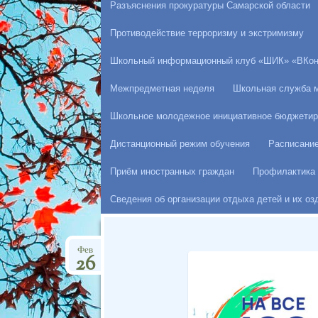
Разъяснения прокуратуры Самарской области
Противодействие терроризму и экстримизму
Школьный информационный клуб «ШИК» «ВКон
Межпредметная неделя
Школьная служба 
Школьное молодежное инициативное бюджетир
Дистанционный режим обучения
Расписани
Приём иностранных граждан
Профилактика 
Сведения об организации отдыха детей и их о
Фев
26