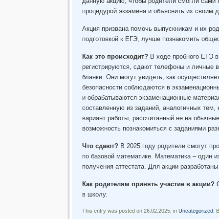
данную акцию, чтобы родители смогли сами 
процедурой экзамена и объяснить их своим д
Акция призвана помочь выпускникам и их ро
подготовкой к ЕГЭ, лучше познакомить обще
Как это происходит?
В ходе пробного ЕГЭ в
регистрируются, сдают телефоны и личные в
бланки. Они могут увидеть, как осуществляе
безопасности соблюдаются в экзаменационны
и обрабатываются экзаменационные материал
составленную из заданий, аналогичных тем,
вариант работы, рассчитанный не на обычные 
возможность познакомиться с заданиями раз
Что сдают?
В 2025 году родители смогут про
по базовой математике. Математика – один 
получения аттестата. Для акции разработан
Как родителям принять участие в акции?
О
в школу.
This entry was posted on 26.02.2025, in
Uncategorized
. 