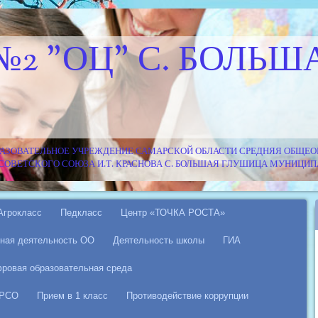
№2 "ОЦ" С. БОЛЬШ
АЗОВАТЕЛЬНОЕ УЧРЕЖДЕНИЕ САМАРСКОЙ ОБЛАСТИ СРЕДНЯЯ ОБЩЕОБ
Я СОВЕТСКОГО СОЮЗА И.Т. КРАСНОВА С. БОЛЬШАЯ ГЛУШИЦА МУНИЦ
Агрокласс
Педкласс
Центр «ТОЧКА РОСТА»
ная деятельность ОО
Деятельность школы
ГИА
ровая образовательная среда
 РСО
Прием в 1 класс
Противодействие коррупции