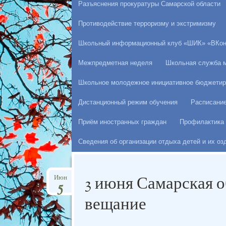
Разъяснения прокуратуры Самарской области
Противодействие терроризму и экстримизму
Школьный информационный клуб «ШИК» «ВКон
Межпредметная неделя
Школьная служба 
Школьное молодежное инициативное бюджетир
Дистанционный режим обучения
Расписани
Приём иностранных граждан
Профилактика 
Сведения об организации отдыха детей и их о
3 июня Самарская о
Июн
5
вещание