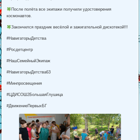
После полёта все экипажи получили удостоверения
космонавтов.
Закончился праздник весёлой и зажигательной дискотекой!!!
#НавигаторыДетства
#Росдетцентр
#НашСемейныйЭкипаж
#НавигаторыДетства63
#Минпросвещения
#ЦДИСОШ2БольшаяГлушица
#ДвижениеПервыхБГ