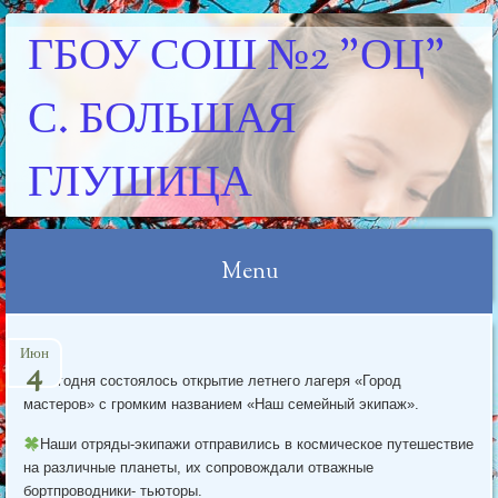
ГБОУ СОШ №2 "ОЦ"
С. БОЛЬШАЯ
ГЛУШИЦА
Menu
Skip
Июн
to
4
Сегодня состоялось открытие летнего лагеря «Город
content
мастеров» с громким названием «Наш семейный экипаж».
Наши отряды-э
кипажи отправились в космическое путешествие
на различные планеты, их сопровождали отважные
бортпроводники- тьюторы.