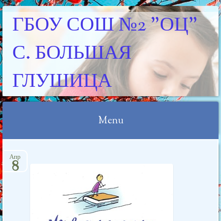
ГБОУ СОШ №2 "ОЦ"
С. БОЛЬШАЯ
ГЛУШИЦА
Menu
Skip
Апр
to
8
content