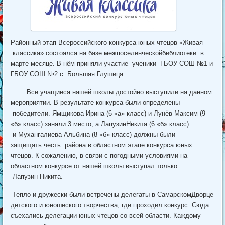
Районный этап Всероссийского конкурса юных чтецов «Живая
классика» состоялся на базе межпоселенческойбиблиотеки в
марте месяце. В нём приняли участие ученики ГБОУ СОШ №1 и
ГБОУ СОШ №2 с. Большая Глушица.
Все учащиеся нашей школы достойно выступили на данном
мероприятии. В результате конкурса были определены
победители. Ямщикова Ирина (6 «а» класс) и Лунёв Максим (9
«б» класс) заняли 3 место, а ЛапузинНикита (6 «б» класс)
и Мухангалиева Альбина (8 «б» класс) должны были
защищать честь района в областном этапе конкурса юных
чтецов. К сожалению, в связи с погодными условиями на
областном конкурсе от нашей школы выступал только
Лапузин Никита.
Тепло и дружески были встречены делегаты в СамарскомДворце
детского и юношеского творчества, где проходил конкурс. Сюда
съехались делегации юных чтецов со всей области. Каждому