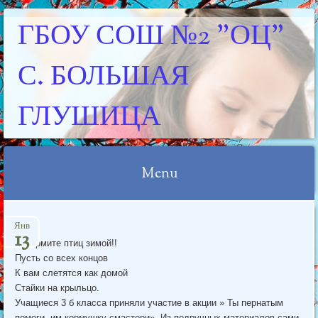
ГБОУ СОШ №2 "ОЦ"
С. БОЛЬШАЯ
ГЛУШИЦА
Menu
Skip
Янв
to
13
Покормите птиц зимой!!
content
Пусть со всех концов
К вам слетятся как домой
Стайки на крыльцо.
Учащиеся 3 б класса приняли участие в акции » Ты пернатым
помоги- им кормушку смастери». Из подручных материалов сами