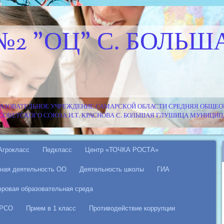
№2 "ОЦ" С. БОЛЬШ
АЗОВАТЕЛЬНОЕ УЧРЕЖДЕНИЕ САМАРСКОЙ ОБЛАСТИ СРЕДНЯЯ ОБЩЕОБ
Я СОВЕТСКОГО СОЮЗА И.Т. КРАСНОВА С. БОЛЬШАЯ ГЛУШИЦА МУНИЦ
Агрокласс
Педкласс
Центр «ТОЧКА РОСТА»
ная деятельность ОО
Деятельность школы
ГИА
ровая образовательная среда
 РСО
Прием в 1 класс
Противодействие коррупции