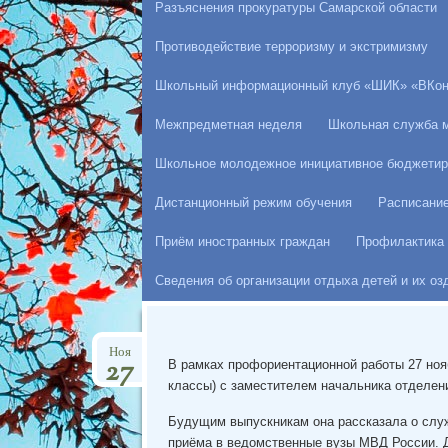
Разъяснения прокуратуры Самарской области
Противодействие терроризму и экстримизму
Школьный информационный клуб «ШИК» «ВКон
Межпредметная неделя
Школьная служба 
Школьное молодежное инициативное бюджетир
Дистанционный режим обучения
Расписани
Приём иностранных граждан
Профилактика 
Сведения об организации отдыха детей и их о
Ноя
27
В рамках профориентационной работы 27 ноя
классы) с заместителем начальника отделе
Будущим выпускникам она рассказала о служб
приёма в ведомственные вузы МВД России. 