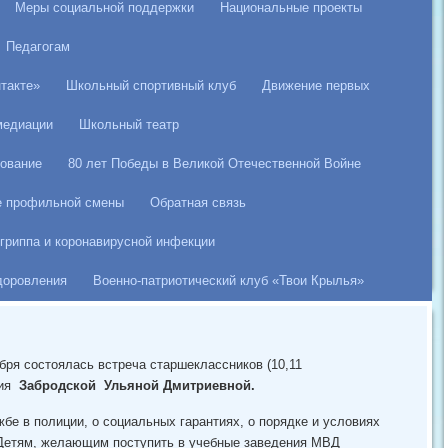
Меры социальной поддержки
Национальные проекты
Педагогам
такте»
Школьный спортивный клуб
Движение первых
медиации
Школьный театр
ование
80 лет Победы в Великой Отечественной Войне
е профильной смены
Обратная связь
гриппа и коронавирусной инфекции
здоровления
Военно-патриотический клуб «Твои Крылья»
бря состоялась встреча старшеклассников (10,11
ния
Забродской
Ульян
ой
Дмитриевной.
е в полиции, о социальных гарантиях, о порядке и условиях
Детям, желающим поступить в учебные заведения МВД