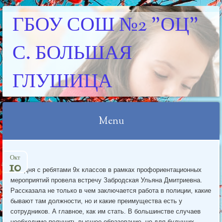
ГБОУ СОШ №2 "ОЦ"
С. БОЛЬШАЯ
ГЛУШИЦА
Menu
Skip
Окт
to
10
Сегодня с ребятами 9х классов в рамках профориентационных
content
мероприятий провела встречу Забродская Ульяна Дмитриевна.
Рассказала не только в чем заключается работа в полиции, какие
бывают там должности, но и какие преимущества есть у
сотрудников. А главное, как им стать. В большинстве случаев
необходимо получить высшее образование, но для будущих