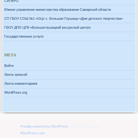
СИПКРО
Южное управление министерства образования Самарской области
СП ГБОУ СОШ №1 «ОЦ» с. Большая Глушица-«Дом детского творчества»
ГБОУ ДПО ЦПК «Большеглушицкий ресурсный центр»
Государственные услуги
МЕТА
Войти
Лента записей
Лента комментариев
WordPress.org
Proudly powered by WordPress
|
Theme: Bouquet by
WordPress.com
.