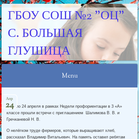
ГБОУ СОШ №2 "ОЦ"
С. БОЛЬШАЯ
ГЛУШИЦА
Menu
Skip
Апр
to
24
С 17 по 24 апреля в рамках Недели профориентации в 3 «А»
content
классе прошли встречи с приглашением Шалимова В. В. и
Гречканевой Н. В.
О нелёгком труде фермеров, которые выращивают хлеб,
рассказал Владимир Витальевич. На память оставил ребятам