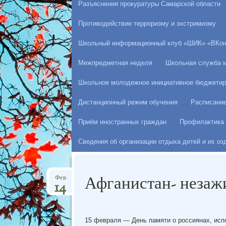
Разъяснения прокуратуры Самарской области
Противодействие терроризму и экстримизму
Школьный информационный клуб «ШИК» «ВКон
Межпредметная неделя
Школьная служба 
Школьное молодежное инициативное бюджетир
Дистанционный режим обучения
Расписани
Приём иностранных граждан
Профилактика 
Сведения об организации отдыха детей и их о
Афганистан- незаж
Фев
14
15 февраля — День памяти о россиянах, ис