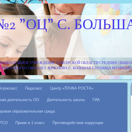
№2 "ОЦ" С. БОЛЬШ
АЗОВАТЕЛЬНОЕ УЧРЕЖДЕНИЕ САМАРСКОЙ ОБЛАСТИ СРЕДНЯЯ ОБЩЕОБ
Я СОВЕТСКОГО СОЮЗА И.Т. КРАСНОВА С. БОЛЬШАЯ ГЛУШИЦА МУНИЦ
Агрокласс
Педкласс
Центр «ТОЧКА РОСТА»
ная деятельность ОО
Деятельность школы
ГИА
ровая образовательная среда
 РСО
Прием в 1 класс
Противодействие коррупции