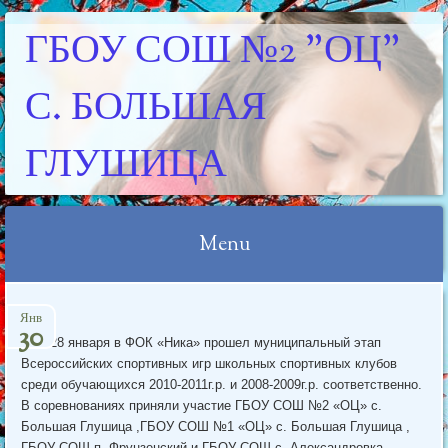
ГБОУ СОШ №2 "ОЦ"
С. БОЛЬШАЯ
ГЛУШИЦА
Menu
Skip
Янв
to
30
27 и 28 января в ФОК «Ника» прошел муниципальный этап
content
Всероссийских спортивных игр школьных спортивных клубов
среди обучающихся 2010-2011г.р. и 2008-2009г.р. соответственно.
В соревнованиях приняли участие ГБОУ СОШ №2 «ОЦ» с.
Большая Глушица ,ГБОУ СОШ №1 «ОЦ» с. Большая Глушица ,
ГБОУ СОШ п. Фрунзенский и ГБОУ СОШ с. Александровка.