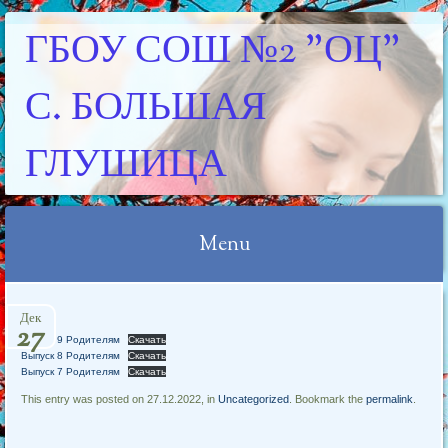
ГБОУ СОШ №2 "ОЦ"
С. БОЛЬШАЯ
ГЛУШИЦА
Menu
Skip
Дек
to
27
Выпуск 9 Родителям
Скачать
content
Выпуск 8 Родителям
Скачать
Выпуск 7 Родителям
Скачать
This entry was posted on 27.12.2022, in
Uncategorized
. Bookmark the
permalink
.