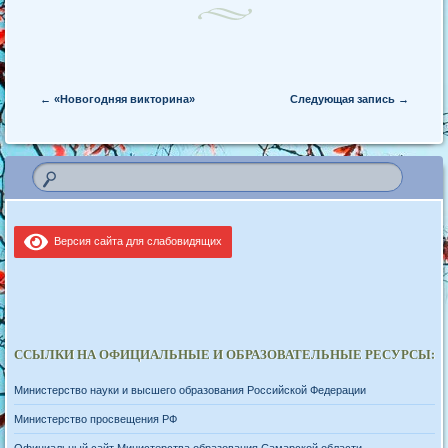
Post navigation
←
«Новогодняя викторина»
Следующая запись
→
Версия сайта для слабовидящих
ССЫЛКИ НА ОФИЦИАЛЬНЫЕ И ОБРАЗОВАТЕЛЬНЫЕ РЕСУРСЫ:
Министерство науки и высшего образования Российской Федерации
Министерство просвещения РФ
Официальный сайт Министерства образования Самарской области