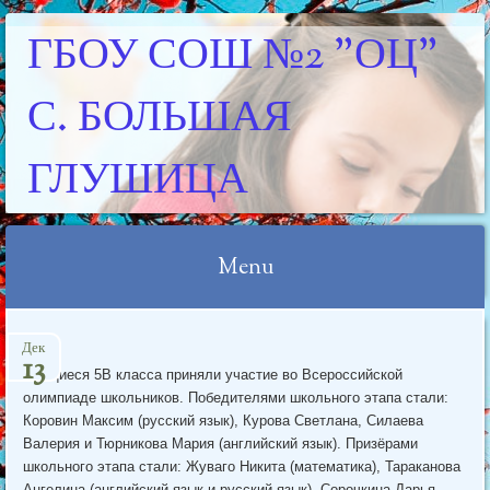
ГБОУ СОШ №2 "ОЦ"
С. БОЛЬШАЯ
ГЛУШИЦА
Menu
Skip
Дек
to
13
Учащиеся 5В класса приняли участие во Всероссийской
content
олимпиаде школьников. Победителями школьного этапа стали:
Коровин Максим (русский язык), Курова Светлана, Силаева
Валерия и Тюрникова Мария (английский язык). Призёрами
школьного этапа стали: Жуваго Никита (математика), Тараканова
Ангелина (английский язык и русский язык), Сорочкина Дарья