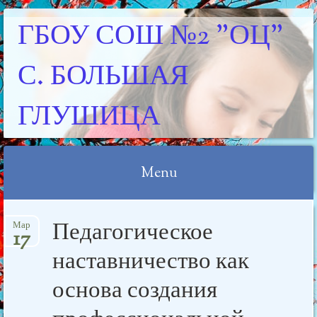
ГБОУ СОШ №2 "ОЦ"
С. БОЛЬШАЯ
ГЛУШИЦА
Menu
Skip
Педагогическое
Мар
to
17
content
наставничество как
основа создания