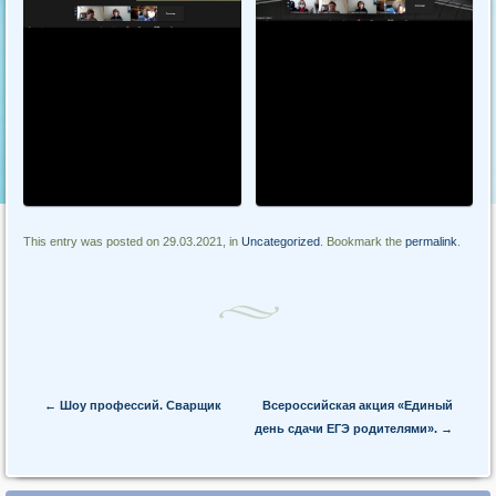
This entry was posted on 29.03.2021, in
Uncategorized
. Bookmark the
permalink
.
Post navigation
←
Шоу профессий. Сварщик
Всероссийская акция «Единый
день сдачи ЕГЭ родителями».
→