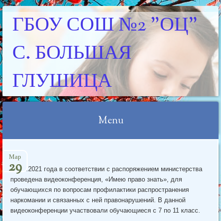
ГБОУ СОШ №2 "ОЦ"
С. БОЛЬШАЯ
ГЛУШИЦА
Menu
Skip
Мар
to
29
24.03.2021 года в соответствии с распоряжением министерства
content
проведена видеоконференция, «Имею право знать», для
обучающихся по вопросам профилактики распространения
наркомании и связанных с ней правонарушений. В данной
видеоконференции участвовали обучающиеся с 7 по 11 класс.