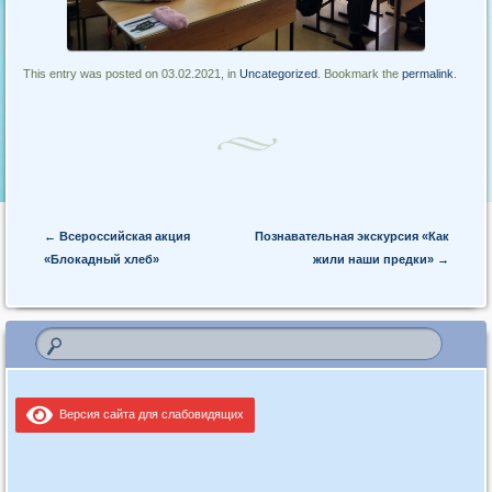
This entry was posted on 03.02.2021, in
Uncategorized
. Bookmark the
permalink
.
Post navigation
←
Всероссийская акция
Познавательная экскурсия «Как
«Блокадный хлеб»
жили наши предки»
→
Версия сайта для слабовидящих