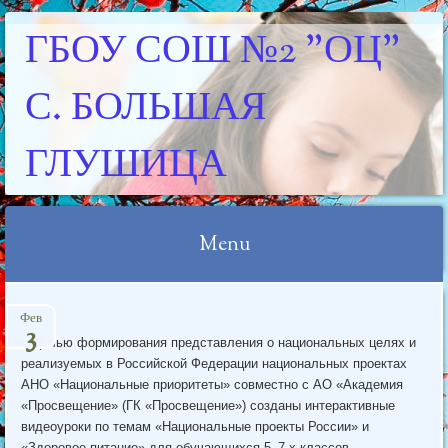
ГБОУ СОШ №2 "ОЦ"
С. БОЛЬШАЯ
ГЛУШИЦА
Menu
Skip
Фев
to
3
С целью формирования представления о национальных целях и
content
реализуемых в Российской Федерации национальных проектах
АНО «Национальные приоритеты» совместно с АО «Академия
«Просвещение» (ГК «Просвещение») созданы интерактивные
видеоуроки по темам «Национальные проекты России» и
«Здоровое питание» для обучающихся 5–7-х классов.