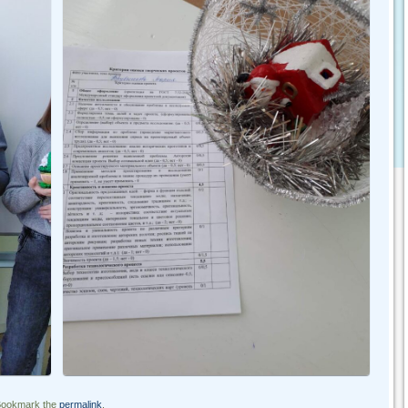
Bookmark the
permalink
.