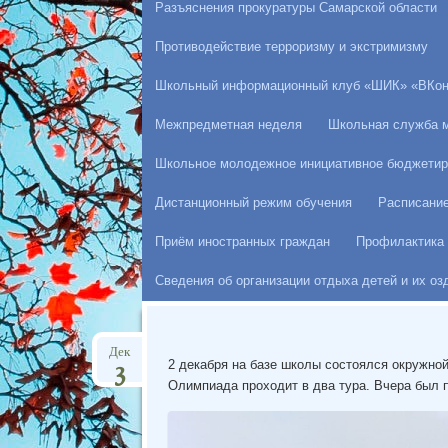
Разъяснения прокуратуры Самарской области
Противодействие терроризму и экстримизму
Школьный информационный клуб «ШИК» «ВКон
Межпредметная неделя
Школьная служба 
Школьное молодежное инициативное бюджетир
Дистанционный режим обучения
Расписани
Приём иностранных граждан
Профилактика 
Сведения об организации отдыха детей и их о
Дек
3
2 декабря на базе школы состоялся окружно
Олимпиада проходит в два тура. Вчера был 