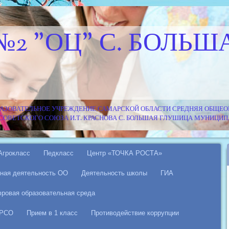
№2 "ОЦ" С. БОЛЬШ
АЗОВАТЕЛЬНОЕ УЧРЕЖДЕНИЕ САМАРСКОЙ ОБЛАСТИ СРЕДНЯЯ ОБЩЕОБ
Я СОВЕТСКОГО СОЮЗА И.Т. КРАСНОВА С. БОЛЬШАЯ ГЛУШИЦА МУНИЦ
Агрокласс
Педкласс
Центр «ТОЧКА РОСТА»
ная деятельность ОО
Деятельность школы
ГИА
ровая образовательная среда
 РСО
Прием в 1 класс
Противодействие коррупции