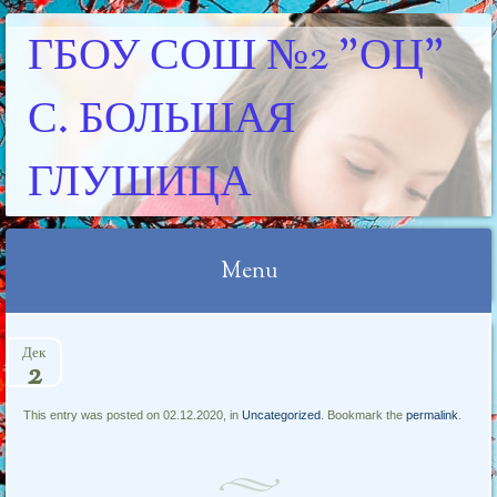
ГБОУ СОШ №2 "ОЦ"
С. БОЛЬШАЯ
ГЛУШИЦА
Menu
Skip
Дек
to
2
content
This entry was posted on 02.12.2020, in
Uncategorized
. Bookmark the
permalink
.