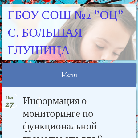
ГБОУ СОШ №2 "ОЦ"
С. БОЛЬШАЯ
ГЛУШИЦА
Menu
Skip
Информация о
Ноя
to
27
content
мониторинге по
функциональной