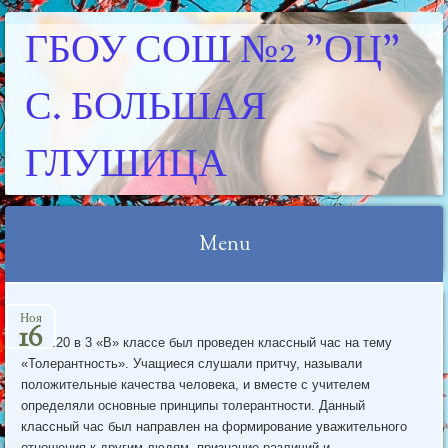
ГБОУ СОШ №2 "ОЦ"
С. БОЛЬШАЯ
ГЛУШИЦА
Menu
Skip
Ноя
to
16
16.11.20 в 3 «В» классе был проведен классный час на тему
content
«Толерантность». Учащиеся слушали притчу, называли
положительные качества человека, и вместе с учителем
определяли основные принципы толерантности. Данный
классный час был направлен на формирование уважительного
отношения к другим людям, признание различий и