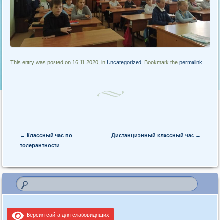
This entry was posted on 16.11.2020, in
Uncategorized
. Bookmark the
permalink
.
Post navigation
←
Классный час по
Дистанционный классный час
→
толерантности
Версия сайта для слабовидящих