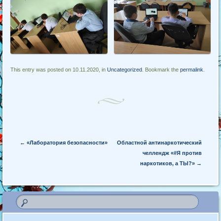
This entry was posted on 10.11.2020, in
Uncategorized
. Bookmark the
permalink
.
Post navigation
←
«Лаборатория безопасности»
Областной антинаркотический
челлендж «#Я против
наркотиков, а ТЫ?»
→