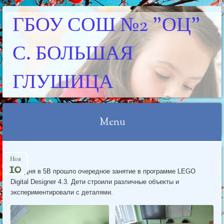
ГБОУ СОШ №2 "ОЦ"
С. БОЛЬШАЯ
ГЛУШИЦА
Menu
Skip
Ноя
to
10
Сегодня в 5В прошло очередное занятие в программе LEGO
content
Digital Designer 4.3. Дети строили различные объекты и
экспериментировали с деталями.