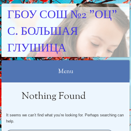
ГБОУ СОШ №2 "ОЦ"
С. БОЛЬШАЯ
ГЛУШИЦА
Menu
Skip
Nothing Found
to
content
It seems we can’t find what you’re looking for. Perhaps searching can
help.