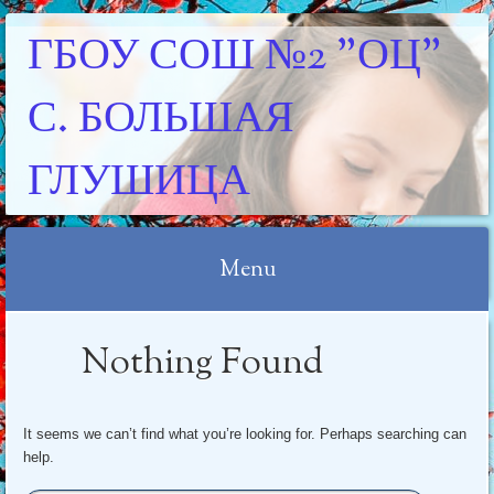
ГБОУ СОШ №2 "ОЦ"
С. БОЛЬШАЯ
ГЛУШИЦА
Menu
Skip
Nothing Found
to
content
It seems we can’t find what you’re looking for. Perhaps searching can
help.