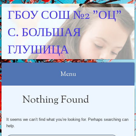
ГБОУ СОШ №2 "ОЦ"
С. БОЛЬШАЯ
ГЛУШИЦА
Menu
Skip
Nothing Found
to
content
It seems we can’t find what you’re looking for. Perhaps searching can
help.