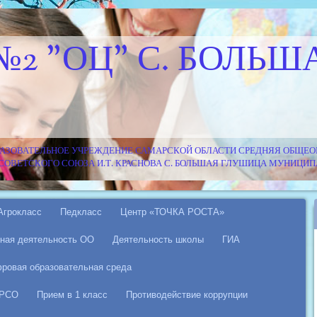
№2 "ОЦ" С. БОЛЬШ
АЗОВАТЕЛЬНОЕ УЧРЕЖДЕНИЕ САМАРСКОЙ ОБЛАСТИ СРЕДНЯЯ ОБЩЕОБ
Я СОВЕТСКОГО СОЮЗА И.Т. КРАСНОВА С. БОЛЬШАЯ ГЛУШИЦА МУНИЦ
Агрокласс
Педкласс
Центр «ТОЧКА РОСТА»
ная деятельность ОО
Деятельность школы
ГИА
ровая образовательная среда
 РСО
Прием в 1 класс
Противодействие коррупции