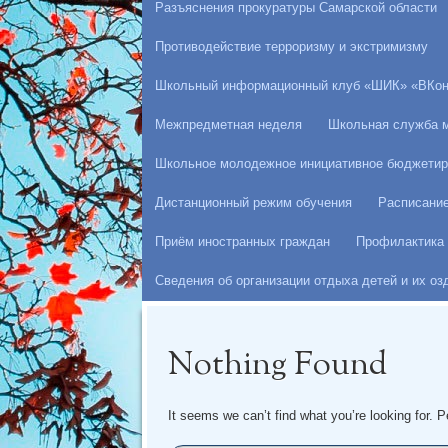
Разъяснения прокуратуры Самарской области
Противодействие терроризму и экстримизму
Школьный информационный клуб «ШИК» «ВКон
Межпредметная неделя
Школьная служба 
Школьное молодежное инициативное бюджетир
Дистанционный режим обучения
Расписани
Приём иностранных граждан
Профилактика 
Сведения об организации отдыха детей и их о
Nothing Found
It seems we can’t find what you’re looking for. 