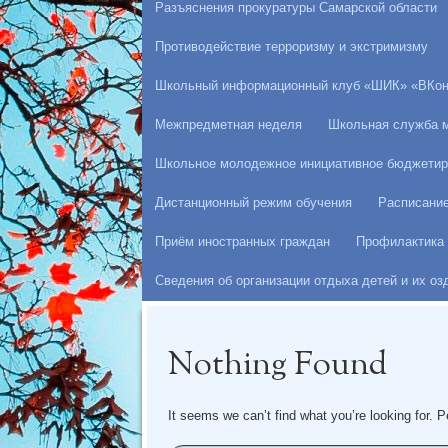
Разъяснения прокуратуры Самарской области
Противодействие терроризму и экстримизму
Школьный информационный клуб «ШИК» «ВКон
Межпредметная неделя
Школьная служба 
Школьное молодежное инициативное бюджетир
Дистанционный режим обучения
Расписани
Приём иностранных граждан
Профилактика 
Сведения об организации отдыха детей и их о
Nothing Found
It seems we can’t find what you’re looking for. 