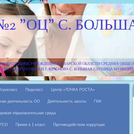
№2 "ОЦ" С. БОЛЬШ
АЗОВАТЕЛЬНОЕ УЧРЕЖДЕНИЕ САМАРСКОЙ ОБЛАСТИ СРЕДНЯЯ ОБЩЕОБ
Я СОВЕТСКОГО СОЮЗА И.Т. КРАСНОВА С. БОЛЬШАЯ ГЛУШИЦА МУНИЦ
Агрокласс
Педкласс
Центр «ТОЧКА РОСТА»
ная деятельность ОО
Деятельность школы
ГИА
ровая образовательная среда
 РСО
Прием в 1 класс
Противодействие коррупции