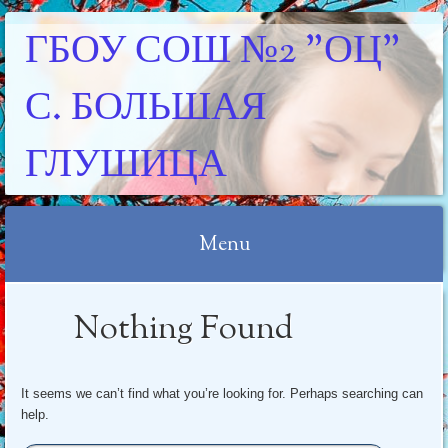
ГБОУ СОШ №2 "ОЦ"
С. БОЛЬШАЯ
ГЛУШИЦА
Menu
Skip
Nothing Found
to
content
It seems we can’t find what you’re looking for. Perhaps searching can
help.