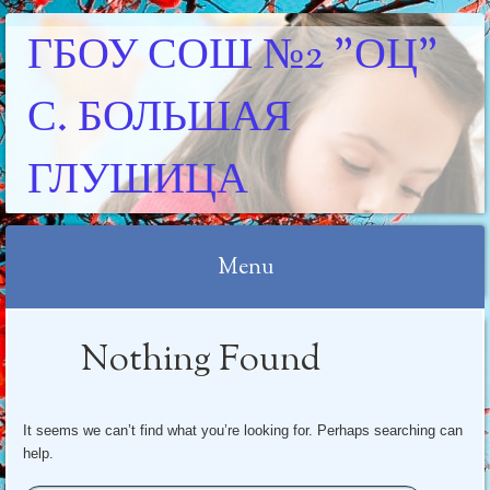
ГБОУ СОШ №2 "ОЦ"
С. БОЛЬШАЯ
ГЛУШИЦА
Menu
Skip
Nothing Found
to
content
It seems we can’t find what you’re looking for. Perhaps searching can
help.