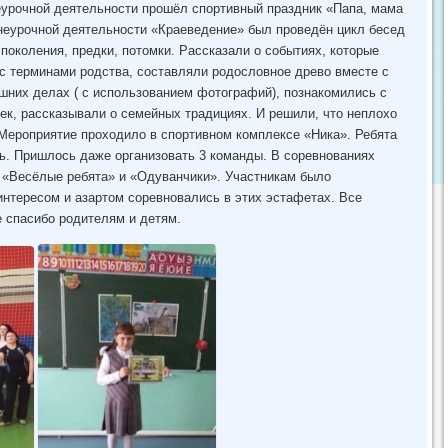
неурочной деятельности прошёл спортивный праздник «Папа, мама
 внеурочной деятельности «Краеведение» был проведён цикл бесед
 поколения, предки, потомки. Рассказали о событиях, которые
 с терминами родства, составляли родословное древо вместе с
них делах ( с использованием фотографий), познакомились с
ек, рассказывали о семейных традициях. И решили, что неплохо
 Мероприятие проходило в спортивном комплексе «Ника». Ребята
сь. Пришлось даже организовать 3 команды. В соревнованиях
 «Весёлые ребята» и «Одуванчики». Участникам было
нтересом и азартом соревновались в этих эстафетах. Все
е спасибо родителям и детям.