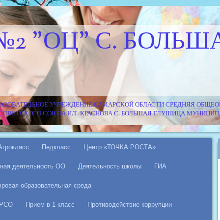
№2 "ОЦ" С. БОЛЬШ
АЗОВАТЕЛЬНОЕ УЧРЕЖДЕНИЕ САМАРСКОЙ ОБЛАСТИ СРЕДНЯЯ ОБЩЕОБ
Я СОВЕТСКОГО СОЮЗА И.Т. КРАСНОВА С. БОЛЬШАЯ ГЛУШИЦА МУНИЦ
Агрокласс
Педкласс
Центр «ТОЧКА РОСТА»
ная деятельность ОО
Деятельность школы
ГИА
ровая образовательная среда
 РСО
Прием в 1 класс
Противодействие коррупции