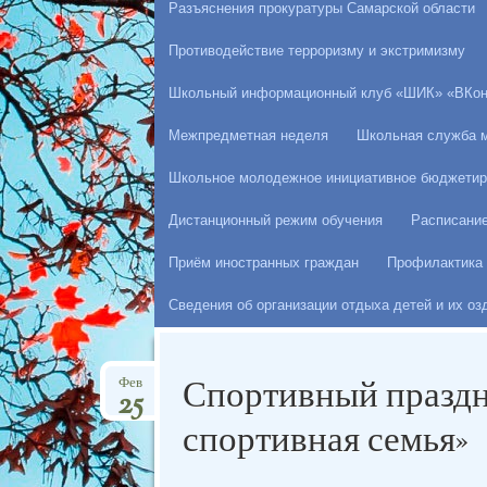
Разъяснения прокуратуры Самарской области
Противодействие терроризму и экстримизму
Школьный информационный клуб «ШИК» «ВКон
Межпредметная неделя
Школьная служба 
Школьное молодежное инициативное бюджетир
Дистанционный режим обучения
Расписани
Приём иностранных граждан
Профилактика 
Сведения об организации отдыха детей и их о
Спортивный праздни
Фев
25
спортивная семья»