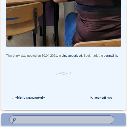
This entry was posted on 30.04.2021, in
Uncategorized
. Bookmark the
permalink
.
Post navigation
←
«МЫ разъясняем!»
Классный час
→