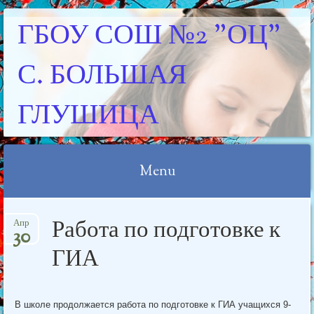
ГБОУ СОШ №2 "ОЦ"
С. БОЛЬШАЯ
ГЛУШИЦА
Menu
Skip
Работа по подготовке к
Апр
to
30
content
ГИА
В школе продолжается работа по подготовке к ГИА учащихся 9-