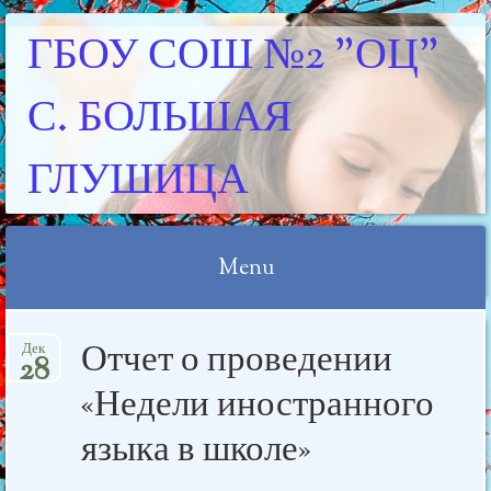
ГБОУ СОШ №2 "ОЦ"
С. БОЛЬШАЯ
ГЛУШИЦА
Menu
Skip
Отчет о проведении
Дек
to
28
content
«Недели иностранного
языка в школе»