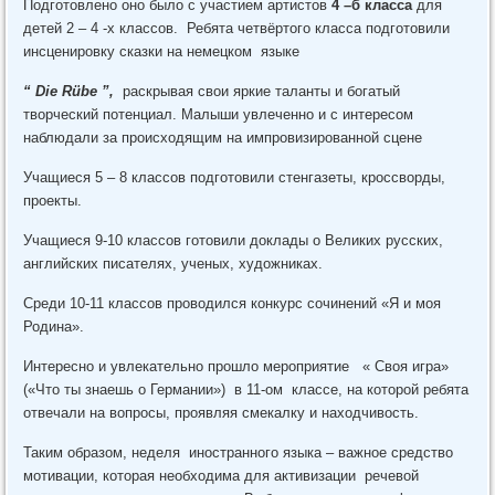
Подготовлено оно было с участием артистов
4 –б класса
для
детей 2 – 4 -х классов. Ребята четвёртого класса подготовили
инсценировку сказки на немецком языке
“
Die
R
ü
be
”,
раскрывая свои яркие таланты и богатый
творческий потенциал. Малыши увлеченно и с интересом
наблюдали за происходящим на импровизированной сцене
Учащиеся 5 – 8 классов подготовили стенгазеты, кроссворды,
проекты.
Учащиеся 9-10 классов готовили доклады о Великих русских,
английских писателях, ученых, художниках.
Среди 10-11 классов проводился конкурс сочинений «Я и моя
Родина».
Интересно и увлекательно прошло мероприятие « Своя игра»
(«Что ты знаешь о Германии») в 11-ом классе, на которой ребята
отвечали на вопросы, проявляя смекалку и находчивость.
Таким образом, неделя иностранного языка – важное средство
мотивации, которая необходима для активизации речевой