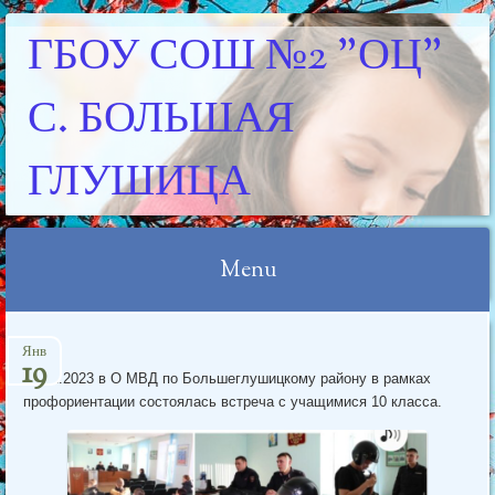
ГБОУ СОШ №2 "ОЦ"
С. БОЛЬШАЯ
ГЛУШИЦА
Menu
Skip
Янв
to
19
17.01.2023 в О МВД по Большеглушицкому району в рамках
content
профориентации состоялась встреча с учащимися 10 класса.